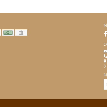
N
C
N